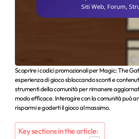
Scoprire i codici promozionali per Magic: The Gathering può migliorare significativamente la tua
esperienza di gioco sbloccando sconti e contenuti es
strumenti della comunità per rimanere aggiornato 
modo efficace. Interagire con la comunità può an
risparmi e goderti il gioco al massimo.
Key sections in the article: