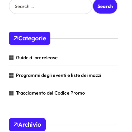
S
e
a
r
c
h
Categorie
f
o
r
Guide di prerelease
:
Programmi degli eventi e liste dei mazzi
Tracciamento del Codice Promo
Archivio