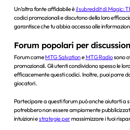
Un’altra fonte affidabile è
il subreddit di Magic: 
codici promozionali e discutono della loro effica
garantisce che tu abbia accesso alle informazion
Forum popolari per discussion
Forum come
MTG Salvation
e
MTG Radio
sono ot
promozionali. Gli utenti condividono spesso le lor
efficacemente questi codici. Inoltre, puoi porre 
giocatori.
Partecipare a questi forum può anche aiutarti a 
potrebbero non essere ampiamente pubblicizzate.
intuizioni e
strategie per
massimizzare i tuoi rispa