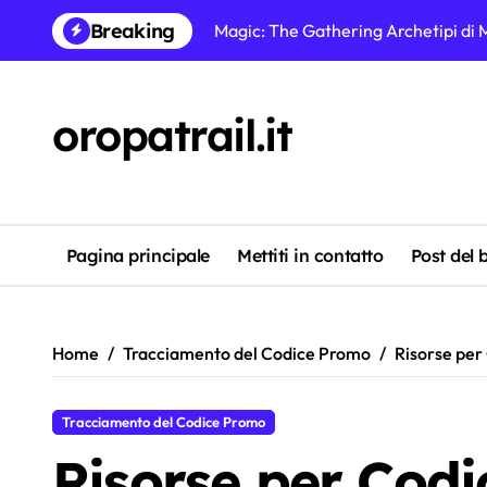
Skip
Breaking
Strategie per le carte prerelease d
to
content
Magic: The Gathering Liste dei mazzi:
oropatrail.it
Magic: The Gathering promozioni buy-
Analisi dei Codici Promozionali di 
Magic: The Gathering miti sui codici
Confronto dei Codici Promozionali d
Pagina principale
Mettiti in contatto
Post del 
Magic: The Gathering Partecipazion
Home
Tracciamento del Codice Promo
Risorse per
Tracciamento del Codice Promo
Risorse per Codi