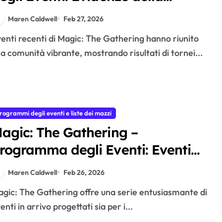
omunità, Interviste ai Giocatori,
Maren Caldwell
Feb 27, 2026
iscussioni sui Formati
a comunità vibrante, mostrando risultati di tornei...
rogrammi degli eventi e liste dei mazzi
agic: The Gathering –
rogramma degli Eventi: Eventi
uturi, Tornei della Comunità,
Maren Caldwell
Feb 26, 2026
ettagli sui Formati
enti in arrivo progettati sia per i...