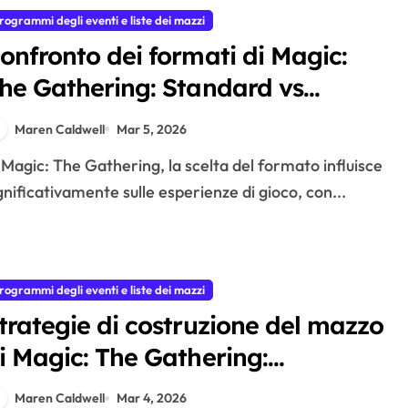
rogrammi degli eventi e liste dei mazzi
onfronto dei formati di Magic:
he Gathering: Standard vs
odern, Commander vs Altri
Maren Caldwell
Mar 5, 2026
ormati, Preferenze dei Giocatori
gnificativamente sulle esperienze di gioco, con...
rogrammi degli eventi e liste dei mazzi
trategie di costruzione del mazzo
i Magic: The Gathering:
ttimizzazione delle scelte delle
Maren Caldwell
Mar 4, 2026