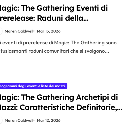
agic: The Gathering Eventi di
rerelease: Raduni della
omunità, Attività Promozionali,
Maren Caldwell
Mar 13, 2026
oinvolgimento dei Giocatori
tusiasmanti raduni comunitari che si svolgono...
rogrammi degli eventi e liste dei mazzi
agic: The Gathering Archetipi di
azzi: Caratteristiche Definitorie,
iabilità Competitiva,
Maren Caldwell
Mar 12, 2026
pprofondimenti della Comunità