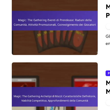
M
P
C
C
Gli eventi di prerelease di Magic: The Gathering sono
en
P
M
M
V
A