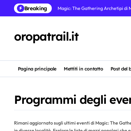
Skip
Breaking
Strategie per le carte prerelease d
to
content
Magic: The Gathering Liste dei mazzi:
Magic: The Gathering promozioni buy-
oropatrail.it
Analisi dei Codici Promozionali di 
Magic: The Gathering miti sui codici
Confronto dei Codici Promozionali d
Pagina principale
Mettiti in contatto
Post del 
Magic: The Gathering Partecipazion
Programmi degli event
Rimani aggiornato sugli ultimi eventi di Magic: The Gath
in diverse località. Esplora le liste di mazzi popolari che