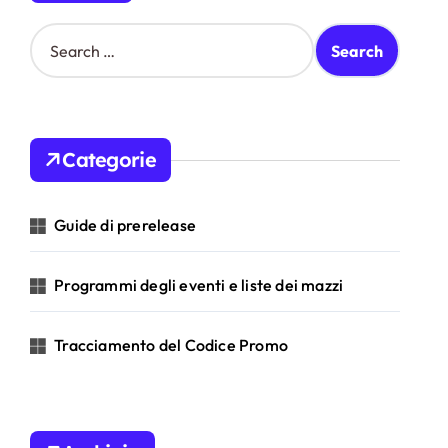
S
e
a
r
c
h
Categorie
f
o
r
Guide di prerelease
:
Programmi degli eventi e liste dei mazzi
Tracciamento del Codice Promo