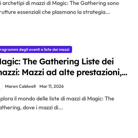
rutture essenziali che plasmano la strategia...
rogrammi degli eventi e liste dei mazzi
agic: The Gathering Liste dei
azzi: Mazzi ad alte prestazioni,
nvii dei giocatori, Analisi dei
Maren Caldwell
Mar 11, 2026
ormati
thering, dove i mazzi di...