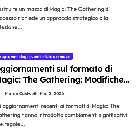
arte, considerazioni sul formato,
eedback dei giocatori
ccesso richiede un approccio strategico alla
lezione...
rogrammi degli eventi e liste dei mazzi
ggiornamenti sul formato di
agic: The Gathering: Modifiche
lle regole, divieti di carte,
Maren Caldwell
Mar 2, 2026
eazioni della comunità
thering hanno introdotto cambiamenti significativi
le regole...