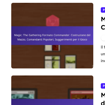
P
M
C
M
S
Il formato Commander di Magic: The Gathering offre
un
in
P
M
d