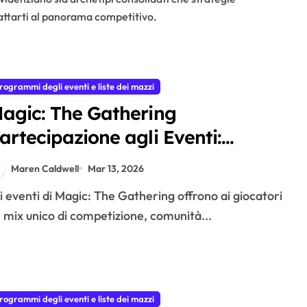
dattarti al panorama competitivo.
rogrammi degli eventi e liste dei mazzi
agic: The Gathering
artecipazione agli Eventi:
sperienze dei Giocatori,
Maren Caldwell
Mar 13, 2026
oinvolgimento della Comunità,
mpatto del Formato
 mix unico di competizione, comunità...
rogrammi degli eventi e liste dei mazzi