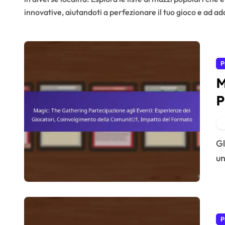
innovative, aiutandoti a perfezionare il tuo gioco e ad a
P
M
P
E
C
Gli eventi di Magic: The Gathering offrono ai giocatori
I
un
P