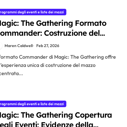
rogrammi degli eventi e liste dei mazzi
agic: The Gathering Formato
ommander: Costruzione del
azzo, Comandanti Popolari,
Maren Caldwell
Feb 27, 2026
uggerimenti per il Gioco
’esperienza unica di costruzione del mazzo
centrata...
rogrammi degli eventi e liste dei mazzi
agic: The Gathering Copertura
egli Eventi: Evidenze della