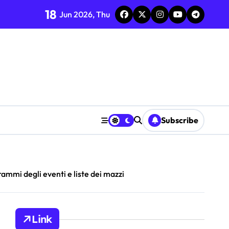
18
Jun 2026, Thu
il gioco, considerazioni sul formato
ti
to sul Mercato
à
i Giocatori
Subscribe
 Comunità, Impatto del Formato
ammi degli eventi e liste dei mazzi
Link