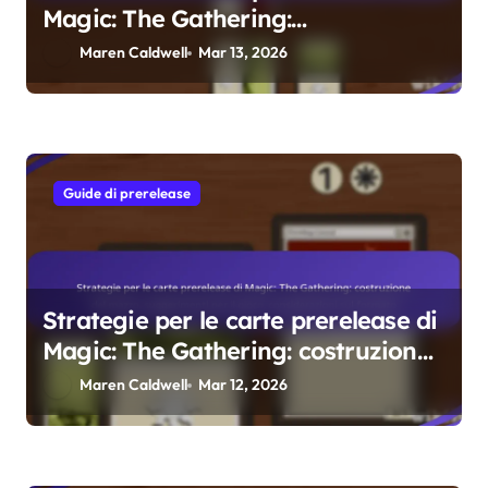
Magic: The Gathering:
organizzazione, scambio,
Maren Caldwell
Mar 13, 2026
esposizione
Guide di prerelease
Strategie per le carte prerelease di
Magic: The Gathering: costruzione
del mazzo, suggerimenti per il
Maren Caldwell
Mar 12, 2026
gioco, considerazioni sul formato