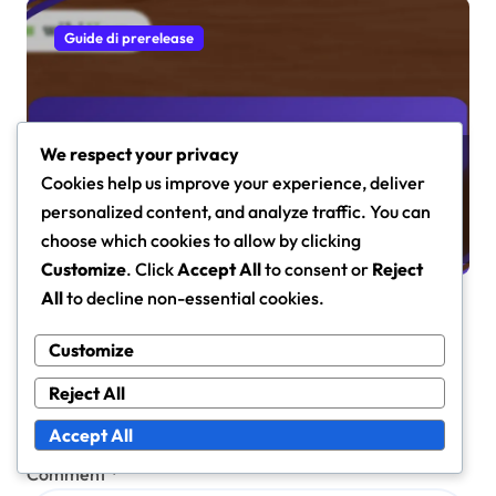
Guide di prerelease
We respect your privacy
Magic: The Gathering promozioni
Cookies help us improve your experience, deliver
buy-a-box: carte esclusive,
personalized content, and analyze traffic. You can
disponibilità, dettagli del set
Maren Caldwell
Mar 10, 2026
choose which cookies to allow by clicking
Customize
. Click
Accept All
to consent or
Reject
All
to decline non-essential cookies.
Customize
Leave a Reply
Reject All
Your email address will not be published.
Required fields
are marked
*
Accept All
Comment
*