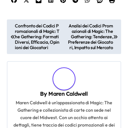
P
Confronto dei Codici P
Analisi dei Codici Prom
romozionali di Magic: T
ozionali di Magic: The
o
he Gathering: Formati
Gathering: Tendenze,
s
Diversi, Efficacia, Opin
Preferenze dei Giocato
ioni dei Giocatori
ri, Impatto sul Mercato
t
n
a
v
i
By
Maren Caldwell
g
Maren Caldwell è un'appassionata di Magic: The
a
Gathering e collezionista di carte con sede nel
t
cuore del Midwest. Con un occhio attento ai
dettagli, tiene traccia dei codici promozionali e dei
i